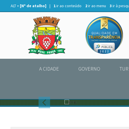
ALT +
[Nº de atalho]
|
1
ir ao conteúdo
2
ir ao menu
3
ir à pesq
A CIDADE
GOVERNO
TUR