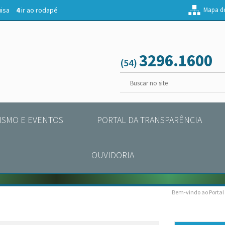
uisa
4
ir ao rodapé
Mapa do
3296.1600
(54)
ISMO E EVENTOS
PORTAL DA TRANSPARÊNCIA
OUVIDORIA
Bem-vindo ao Portal 