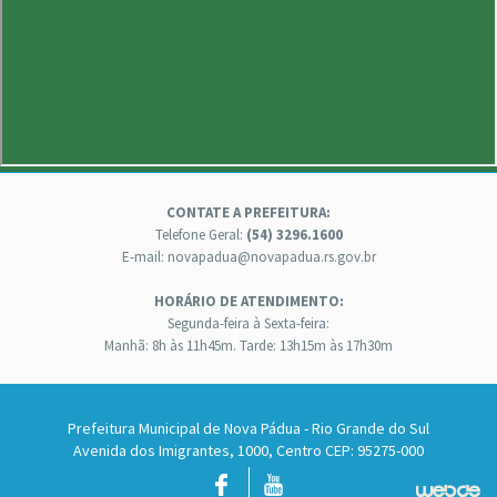
CONTATE A PREFEITURA:
Telefone Geral:
(54) 3296.1600
E-mail: novapadua@novapadua.rs.gov.br
HORÁRIO DE ATENDIMENTO:
Segunda-feira à Sexta-feira:
Manhã: 8h às 11h45m. Tarde: 13h15m às 17h30m
Prefeitura Municipal de Nova Pádua - Rio Grande do Sul
Avenida dos Imigrantes, 1000, Centro CEP: 95275-000