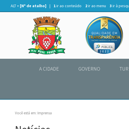
ALT +
[Nº de atalho]
|
1
ir ao conteúdo
2
ir ao menu
3
ir à pesq
A CIDADE
GOVERNO
TUR
Você está em:
Imprensa