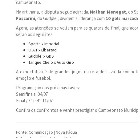
campeonato.
Na artilharia, a disputa segue acirrada.
Nathan Menegat
, do S
Foscarini
, do Gudplei, dividem a liderança com
10 gols marcad
Agora, as atenções se voltam para as quartas de final, que a
serão os seguintes:
Sparta x Imperial
O.A.T x Libertad
Gudplei x GDS
Tanque Cheio x Auto Giro
A expectativa é de grandes jogos na reta decisiva da compet
emoção e futebol.
Programação das próximas fases:
Semifinais: 04/07
Final / 3° e 4°: 11/07
Confira os confrontos e venha prestigiar o Campeonato Municip
Fonte: Comunicação | Nova Pádua