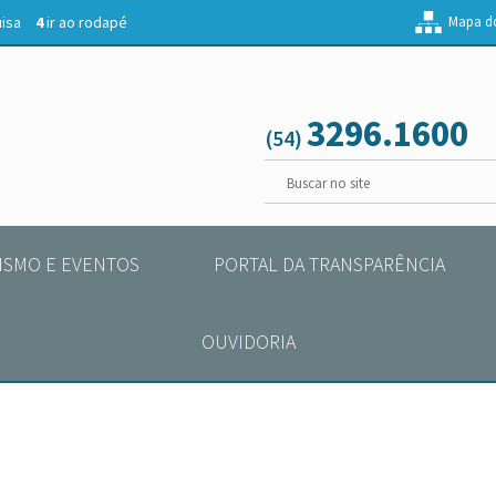
uisa
4
ir ao rodapé
Mapa do
3296.1600
(54)
ISMO E EVENTOS
PORTAL DA TRANSPARÊNCIA
OUVIDORIA