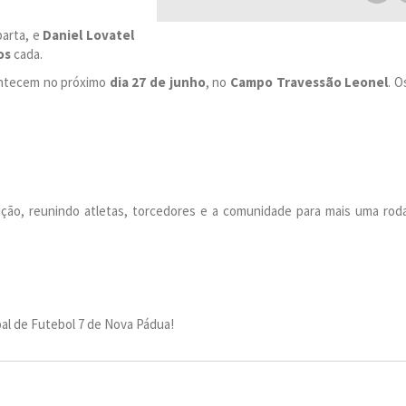
parta, e
Daniel Lovatel
os
cada.
contecem no próximo
dia 27 de junho
, no
Campo Travessão Leonel
. O
ição, reunindo atletas, torcedores e a comunidade para mais uma rod
al de Futebol 7 de Nova Pádua!